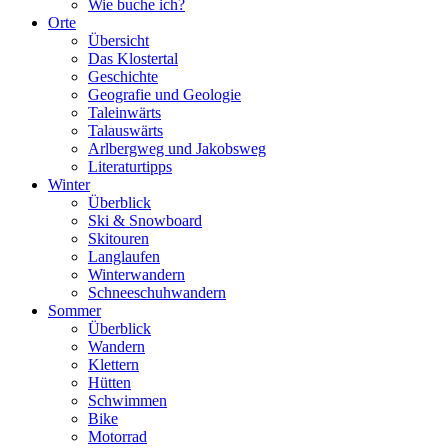
Wie buche ich?
Orte
Übersicht
Das Klostertal
Geschichte
Geografie und Geologie
Taleinwärts
Talauswärts
Arlbergweg und Jakobsweg
Literaturtipps
Winter
Überblick
Ski & Snowboard
Skitouren
Langlaufen
Winterwandern
Schneeschuhwandern
Sommer
Überblick
Wandern
Klettern
Hütten
Schwimmen
Bike
Motorrad