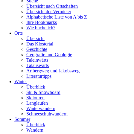
Suche
Übersicht nach Ortschaften
Übersicht der Vermieter
Alphabetische Liste von A bis Z
Ihre Bookmarks
Wie buche ich?
Orte
Übersicht
Das Klostertal
Geschichte
Geografie und Geologie
Taleinwärts
Talauswärts
Arlbergweg und Jakobsweg
Literaturtipps
Winter
Überblick
Ski & Snowboard
Skitouren
Langlaufen
Winterwandern
Schneeschuhwandern
Sommer
Überblick
Wandern