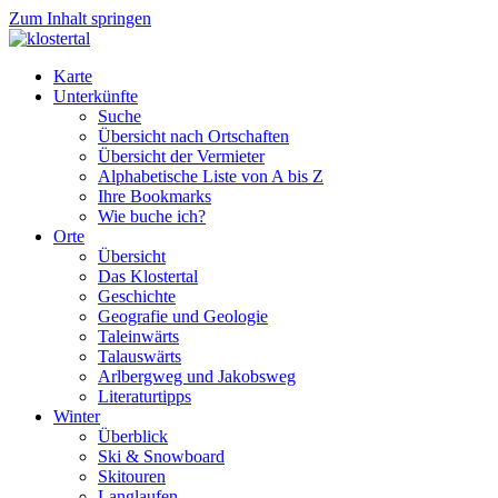
Zum Inhalt springen
Karte
Unterkünfte
Suche
Übersicht nach Ortschaften
Übersicht der Vermieter
Alphabetische Liste von A bis Z
Ihre Bookmarks
Wie buche ich?
Orte
Übersicht
Das Klostertal
Geschichte
Geografie und Geologie
Taleinwärts
Talauswärts
Arlbergweg und Jakobsweg
Literaturtipps
Winter
Überblick
Ski & Snowboard
Skitouren
Langlaufen