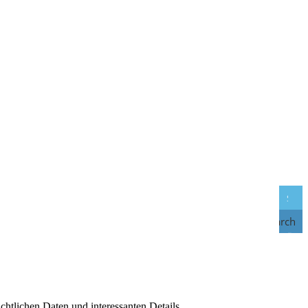
Search
chtlichen Daten und interessanten Details.