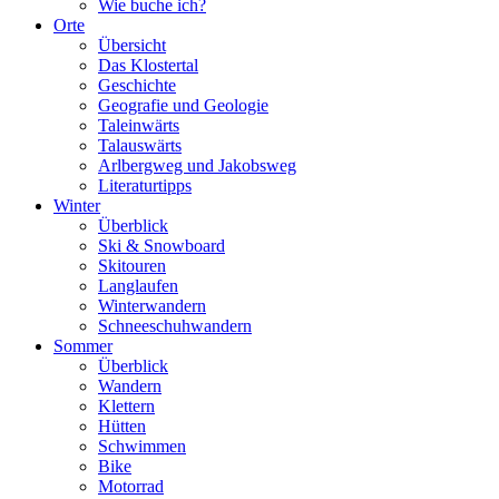
Wie buche ich?
Orte
Übersicht
Das Klostertal
Geschichte
Geografie und Geologie
Taleinwärts
Talauswärts
Arlbergweg und Jakobsweg
Literaturtipps
Winter
Überblick
Ski & Snowboard
Skitouren
Langlaufen
Winterwandern
Schneeschuhwandern
Sommer
Überblick
Wandern
Klettern
Hütten
Schwimmen
Bike
Motorrad