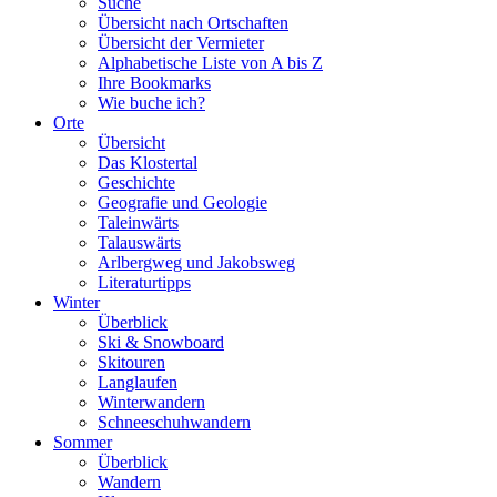
Suche
Übersicht nach Ortschaften
Übersicht der Vermieter
Alphabetische Liste von A bis Z
Ihre Bookmarks
Wie buche ich?
Orte
Übersicht
Das Klostertal
Geschichte
Geografie und Geologie
Taleinwärts
Talauswärts
Arlbergweg und Jakobsweg
Literaturtipps
Winter
Überblick
Ski & Snowboard
Skitouren
Langlaufen
Winterwandern
Schneeschuhwandern
Sommer
Überblick
Wandern