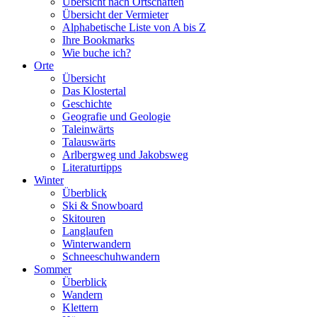
Übersicht nach Ortschaften
Übersicht der Vermieter
Alphabetische Liste von A bis Z
Ihre Bookmarks
Wie buche ich?
Orte
Übersicht
Das Klostertal
Geschichte
Geografie und Geologie
Taleinwärts
Talauswärts
Arlbergweg und Jakobsweg
Literaturtipps
Winter
Überblick
Ski & Snowboard
Skitouren
Langlaufen
Winterwandern
Schneeschuhwandern
Sommer
Überblick
Wandern
Klettern