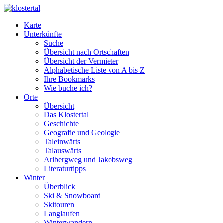
Zum
Inhalt
Karte
springen
Unterkünfte
Suche
Übersicht nach Ortschaften
Übersicht der Vermieter
Alphabetische Liste von A bis Z
Ihre Bookmarks
Wie buche ich?
Orte
Übersicht
Das Klostertal
Geschichte
Geografie und Geologie
Taleinwärts
Talauswärts
Arlbergweg und Jakobsweg
Literaturtipps
Winter
Überblick
Ski & Snowboard
Skitouren
Langlaufen
Winterwandern