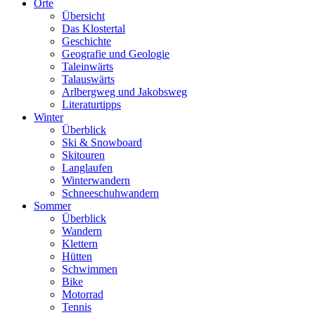
Orte
Übersicht
Das Klostertal
Geschichte
Geografie und Geologie
Taleinwärts
Talauswärts
Arlbergweg und Jakobsweg
Literaturtipps
Winter
Überblick
Ski & Snowboard
Skitouren
Langlaufen
Winterwandern
Schneeschuhwandern
Sommer
Überblick
Wandern
Klettern
Hütten
Schwimmen
Bike
Motorrad
Tennis