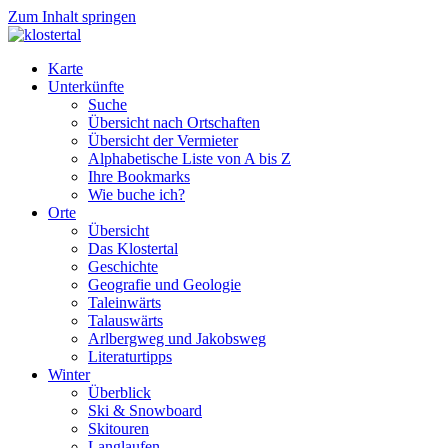
Zum Inhalt springen
Karte
Unterkünfte
Suche
Übersicht nach Ortschaften
Übersicht der Vermieter
Alphabetische Liste von A bis Z
Ihre Bookmarks
Wie buche ich?
Orte
Übersicht
Das Klostertal
Geschichte
Geografie und Geologie
Taleinwärts
Talauswärts
Arlbergweg und Jakobsweg
Literaturtipps
Winter
Überblick
Ski & Snowboard
Skitouren
Langlaufen