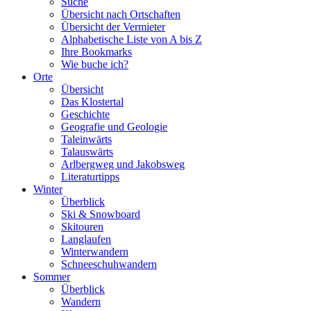
Suche
Übersicht nach Ortschaften
Übersicht der Vermieter
Alphabetische Liste von A bis Z
Ihre Bookmarks
Wie buche ich?
Orte
Übersicht
Das Klostertal
Geschichte
Geografie und Geologie
Taleinwärts
Talauswärts
Arlbergweg und Jakobsweg
Literaturtipps
Winter
Überblick
Ski & Snowboard
Skitouren
Langlaufen
Winterwandern
Schneeschuhwandern
Sommer
Überblick
Wandern