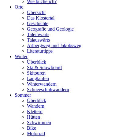
Wie buche ich?
Orte
Übersicht
Das Klostertal
Geschichte
Geografie und Geologie
Taleinwärts
Talauswärts
Arlbergweg und Jakobsweg
Literaturtipps
Winter
Überblick
Ski & Snowboard
Skitouren
Langlaufen
Winterwandern
Schneeschuhwandern
Sommer
Überblick
Wandern
Klettern
Hütten
Schwimmen
Bike
Motorrad