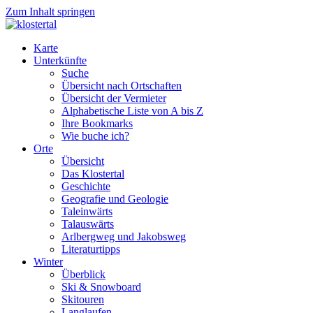
Zum Inhalt springen
Karte
Unterkünfte
Suche
Übersicht nach Ortschaften
Übersicht der Vermieter
Alphabetische Liste von A bis Z
Ihre Bookmarks
Wie buche ich?
Orte
Übersicht
Das Klostertal
Geschichte
Geografie und Geologie
Taleinwärts
Talauswärts
Arlbergweg und Jakobsweg
Literaturtipps
Winter
Überblick
Ski & Snowboard
Skitouren
Langlaufen