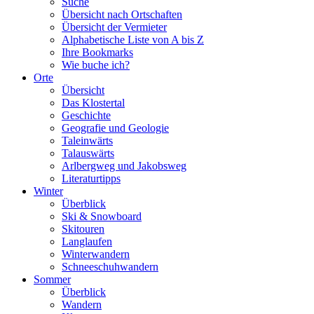
Suche
Übersicht nach Ortschaften
Übersicht der Vermieter
Alphabetische Liste von A bis Z
Ihre Bookmarks
Wie buche ich?
Orte
Übersicht
Das Klostertal
Geschichte
Geografie und Geologie
Taleinwärts
Talauswärts
Arlbergweg und Jakobsweg
Literaturtipps
Winter
Überblick
Ski & Snowboard
Skitouren
Langlaufen
Winterwandern
Schneeschuhwandern
Sommer
Überblick
Wandern