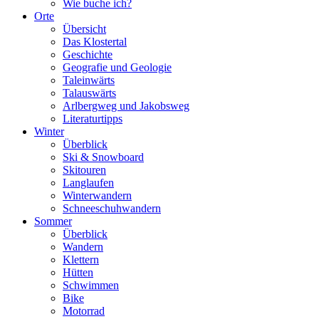
Wie buche ich?
Orte
Übersicht
Das Klostertal
Geschichte
Geografie und Geologie
Taleinwärts
Talauswärts
Arlbergweg und Jakobsweg
Literaturtipps
Winter
Überblick
Ski & Snowboard
Skitouren
Langlaufen
Winterwandern
Schneeschuhwandern
Sommer
Überblick
Wandern
Klettern
Hütten
Schwimmen
Bike
Motorrad